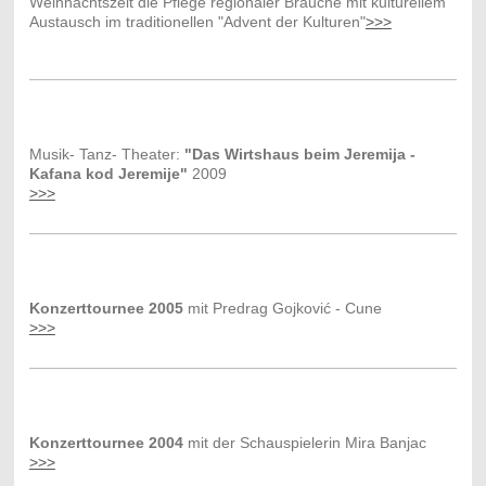
Weihnachtszeit die Pflege regionaler Bräuche mit kulturellem
Austausch im traditionellen "Advent der Kulturen"
>>>
Musik- Tanz- Theater:
"Das Wirtshaus beim Jeremija -
Kafana kod Jeremije"
2009
>>>
Konzerttournee 2005
mit Predrag Gojković - Cune
>>>
Konzerttournee 2004
mit
der Schauspielerin Mira Banjac
>>>