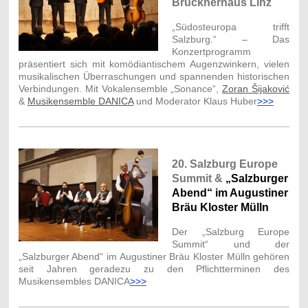
Brucknerhaus Linz
„Südosteuropa trifft
Salzburg.“ – Das
Konzertprogramm
präsentiert sich mit komödiantischem Augenzwinkern, vielen
musikalischen Überraschungen und spannenden historischen
Verbindungen. Mit Vokalensemble „Sonance“,
Zoran Šijaković
&
Musikensemble DANICA
und Moderator Klaus Huber
>>>
20. Salzburg Europe
Summit &
„Salzburger
Abend“ im Augustiner
Bräu Kloster Mülln
Der „Salzburg Europe
Summit“ und der
„Salzburger Abend“ im Augustiner Bräu Kloster Mülln gehören
seit Jahren geradezu zu den Pflichtterminen des
Musikensembles DANICA
>>>