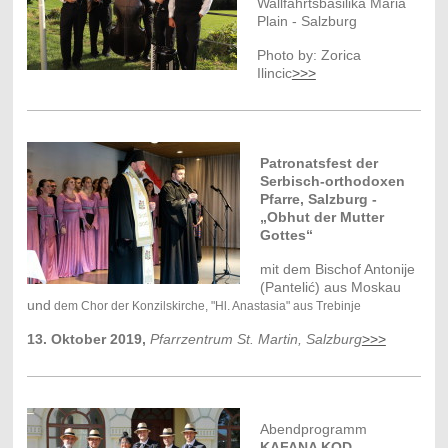
Wallfahrtsbasilika Maria
Plain
- Salzburg
Photo by: Zorica
Ilincic
>>>
Patronatsfest der
Serbisch-orthodoxen
Pfarre, Salzburg -
„Obhut der Mutter
Gottes“
mit dem Bischof Antonije
(Pantelić) aus Moskau
und
dem Chor der Konzilskirche, "Hl. Anastasia" aus Trebinje
13. Oktober 2019,
Pfarrzentrum St. Martin, Salzburg
>>>
Abendprogramm
KAFANA KOD