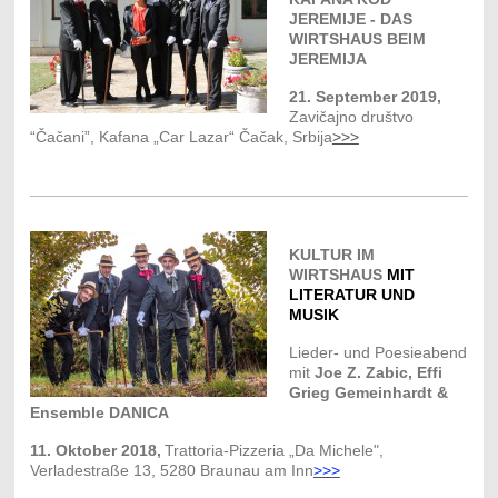
JEREMIJE - DAS
WIRTSHAUS BEIM
JEREMIJA
21. September 2019,
Zavičajno društvo
“Čačani”, Kafana „Car Lazar“ Čačak, Srbija
>>>
KULTUR IM
WIRTSHAUS
MIT
LITERATUR UND
MUSIK
Lieder- und Poesieabend
mit
Joe Z. Zabic, Effi
Grieg Gemeinhardt
&
Ensemble DANICA
11. Oktober 2018,
Trattoria-Pizzeria „Da Michele",
Verladestraße 13, 5280 Braunau am Inn
>>>