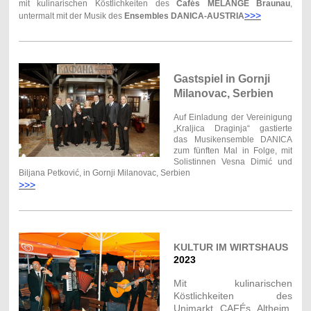
mit kulinarischen Köstlichkeiten des
Cafés MELANGE
Braunau
,
>>>
untermalt mit der Musik des
Ensembles DANICA-AUSTRIA
Gastspiel in Gornji
Milanovac, Serbien
Auf Einladung der Vereinigung
„Kraljica Draginja“ gastierte
das Musikensemble DANICA
zum fünften Mal in Folge, mit
Solistinnen Vesna Dimić und
Biljana Petković, in Gornji Milanovac, Serbien
>>>
KULTUR IM WIRTSHAUS
2023
Mit kulinarischen
Köstlichkeiten des
Unimarkt CAFÉs Altheim,